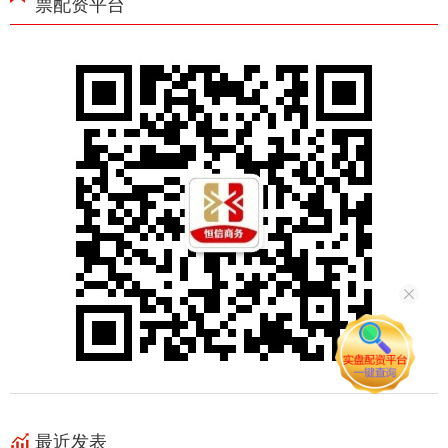
票配资平台
最近发表