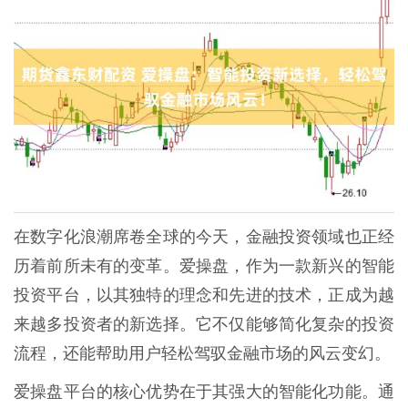
在数字化浪潮席卷全球的今天，金融投资领域也正经
历着前所未有的变革。爱操盘，作为一款新兴的智能
投资平台，以其独特的理念和先进的技术，正成为越
来越多投资者的新选择。它不仅能够简化复杂的投资
流程，还能帮助用户轻松驾驭金融市场的风云变幻。
爱操盘平台的核心优势在于其强大的智能化功能。通