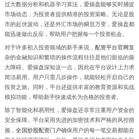
过大数据分析和机器学习算法，爱操盘能够实时捕捉
市场动态，为投资者提供精准的投资策略。无论是股
市的起伏波动，还是外汇市场的瞬息万变，爱操盘都
能迅速做出反应，帮助用户把握每一个投资机会。
配资平台官网
对于许多初入投资领域的新手来说，
复
杂的金融知识和繁琐的操作流程往往是他们面临的最
大障碍。爱操盘深知这一点，因此在平台设计上力求
简洁易用。用户只需几步操作，就能轻松开启自己的
投资之旅。同时，平台还提供丰富的教育资源和实战
模拟功能，帮助新手快速成长为合格的投资者。
除了智能化和易用性，爱操盘还非常注重用户资金的
安全保障。平台采用先进的加密技术和严格的风控措
全国炒股配资门户
施，
确保用户的每一笔交易都能在