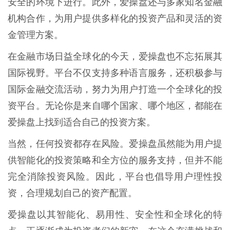
安全的环境下进行。此外，爱操盘还与多家知名金融
机构合作，为用户提供多样化的投资产品和灵活的资
金管理方案。
在金融市场日益全球化的今天，爱操盘也不忘拓展其
国际视野。平台不仅支持多种语言服务，还积极参与
国际金融交流活动，努力为用户打造一个全球化的投
资平台。无论你是来自哪个国家、哪个地区，都能在
爱操盘上找到适合自己的投资方案。
当然，任何投资都存在风险。爱操盘虽然能为用户提
供智能化的投资策略和全方位的服务支持，但并不能
完全消除投资风险。因此，平台也倡导用户理性投
资，合理规划自己的资产配置。
爱操盘以其智能化、易用性、安全性和全球化的特