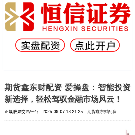
期货鑫东财配资 爱操盘：智能投资
新选择，轻松驾驭金融市场风云！
期货鑫东财配资
正规股票交易平台
2025-09-07 13:21:25