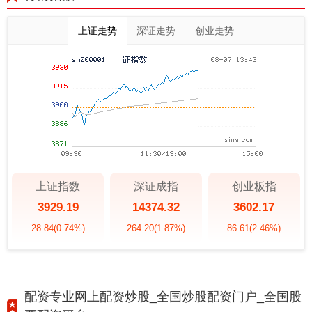
上证走势
深证走势
创业走势
上证指数
深证成指
创业板指
3929.19
14374.32
3602.17
28.84
(0.74%)
264.20
(1.87%)
86.61
(2.46%)
配资专业网上配资炒股_全国炒股配资门户_全国股