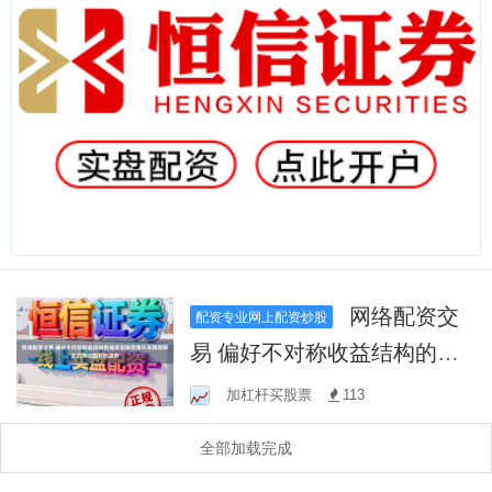
网络配资交
配资专业网上配资炒股
易 偏好不对称收益结构的进
攻型投资者在在指数缺乏方
加杠杆买股票
113
向但题材热点快
全部加载完成