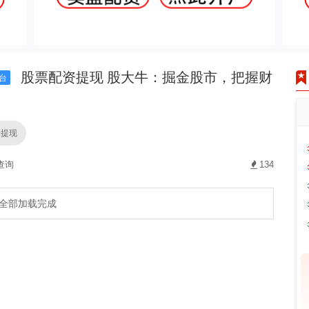
股票配资提现 股大牛：掘金股市，把握财
台
！
资提现
查询
134
全部加载完成