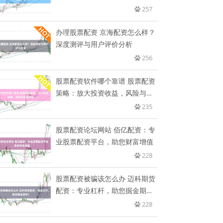
257
办理股票配资 京海配资怎么样？
深度测评与用户评价分析
256
股票配资软件哪个靠谱 股票配资
策略：放大投资收益，风险与机
遇
235
股票配资论坛网站 佰亿配资：专
业股票配资平台，助您财富增值
228
股票配资被骗该怎么办 迈科期货
配资：专业杠杆，助您掘金期
市！
228