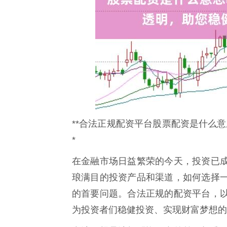
**合法正规配资平台股票配资是什么
*
在金融市场日益繁荣的今天，投资已
琅满目的投资产品和渠道，如何选择
的首要问题。合法正规的配资平台，
为投资者们稳健投资、实现财富梦想的