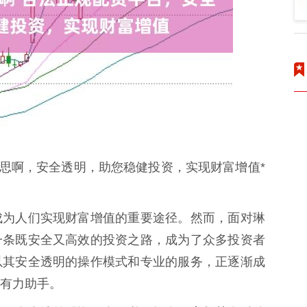
意思啊，安全透明，助您稳健投资，实现财富增值*
成为人们实现财富增值的重要途径。然而，面对琳
一条既安全又高效的投资之路，成为了众多投资者
以其安全透明的操作模式和专业的服务，正逐渐成
有力助手。