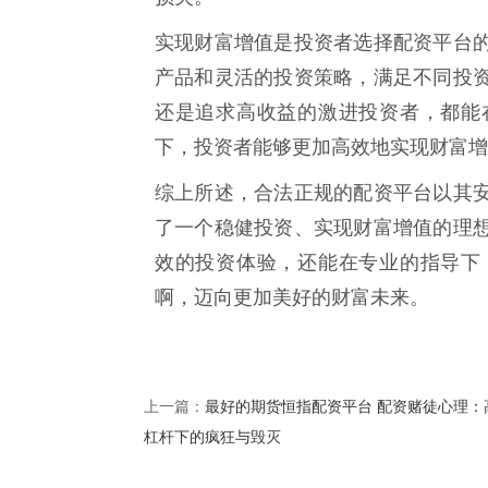
实现财富增值是投资者选择配资平台
产品和灵活的投资策略，满足不同投
还是追求高收益的激进投资者，都能
下，投资者能够更加高效地实现财富增
综上所述，合法正规的配资平台以其
了一个稳健投资、实现财富增值的理
效的投资体验，还能在专业的指导下
啊，迈向更加美好的财富未来。
最好的期货恒指配资平台 配资赌徒心理：
上一篇：
杠杆下的疯狂与毁灭