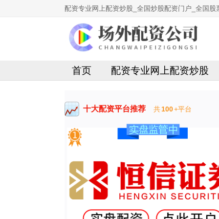
配资专业网上配资炒股_全国炒股配资门户_全国股
首页
配资专业网上配资炒股
十大配资平台推荐
共
100
+平台