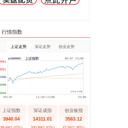
行情指数
上证走势
深证走势
创业走势
上证指数
深证成指
创业板指
3940.04
14311.01
3563.12
39.69
(1.02%)
200.89
(1.42%)
47.56
(1.35%)