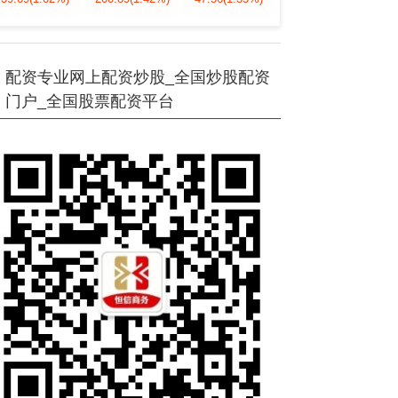
配资专业网上配资炒股_全国炒股配资
门户_全国股票配资平台