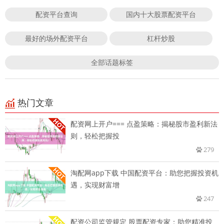
配资平台查询
国内十大股票配资平台
最好的场外配资平台
杠杆炒股
全部话题标签
热门文章
配资网上开户=== 点盈策略：揭秘股市盈利新法
则，轻松把握投
279
淘配网app下载 中国配资平台：助您把握投资机
遇，实现财富增
247
配资公司监管规定 股票配资专家：助您精准投