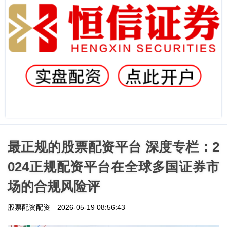
最正规的股票配资平台 深度专栏：2
024正规配资平台在全球多国证券市
场的合规风险评
股票配资配资
2026-05-19 08:56:43