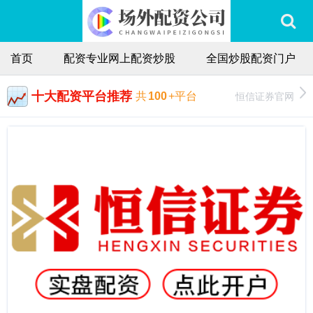
首页
配资专业网上配资炒股
全国炒股配资门户
十大配资平台推荐
恒信证券官网
共
100
+平台