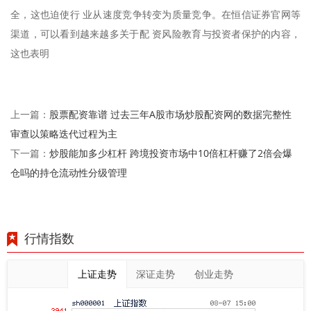
全，这也迫使行 业从速度竞争转变为质量竞争。在恒信证券官网等
渠道，可以看到越来越多关于配 资风险教育与投资者保护的内容，
这也表明
股票配资靠谱 过去三年A股市场炒股配资网的数据完整性
上一篇：
审查以策略迭代过程为主
炒股能加多少杠杆 跨境投资市场中10倍杠杆赚了2倍会爆
下一篇：
仓吗的持仓流动性分级管理
行情指数
上证走势
深证走势
创业走势