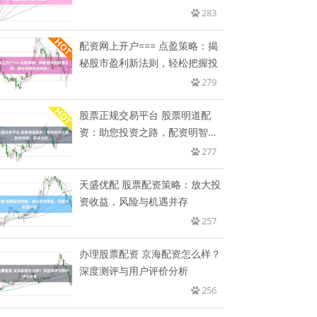
收
283
配资网上开户=== 点盈策略：揭
秘股市盈利新法则，轻松把握投
279
股票正规交易平台 股票明道配
资：助您投资之路，配资明智，
收益
277
天盛优配 股票配资策略：放大投
资收益，风险与机遇并存
257
办理股票配资 京海配资怎么样？
深度测评与用户评价分析
256