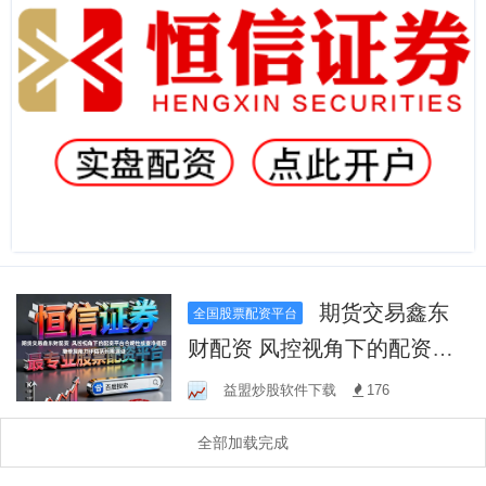
期货交易鑫东
全国股票配资平台
财配资 风控视角下的配资平
台合规性核查净值回撤修复
益盟炒股软件下载
176
能力评估从长期演进
全部加载完成