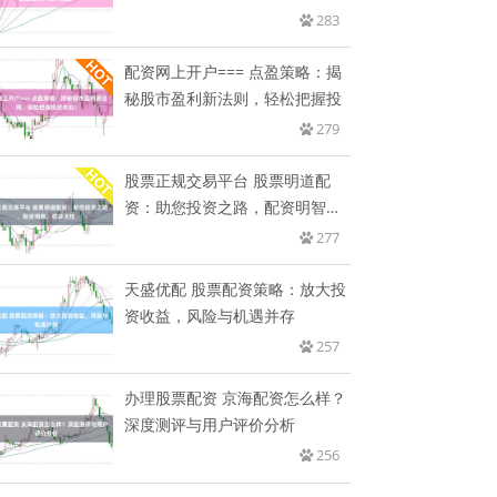
收
283
配资网上开户=== 点盈策略：揭
秘股市盈利新法则，轻松把握投
279
股票正规交易平台 股票明道配
资：助您投资之路，配资明智，
收益
277
天盛优配 股票配资策略：放大投
资收益，风险与机遇并存
257
办理股票配资 京海配资怎么样？
深度测评与用户评价分析
256