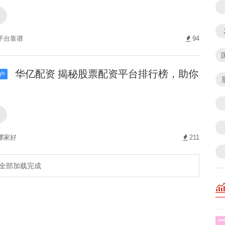
资
平台靠谱
94
华亿配资 揭秘股票配资平台排行榜，助你
户
资
哪家好
211
全部加载完成