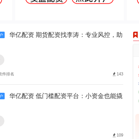
华亿配资 期货配资找李涛：专业风控，助
户
资
软件排名
143
华亿配资 低门槛配资平台：小资金也能撬
户
！
资
109