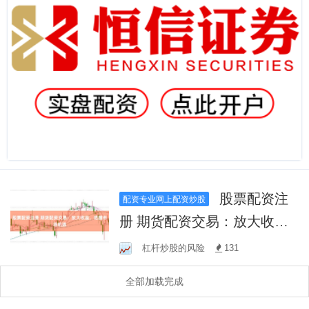
股票配资注
配资专业网上配资炒股
册 期货配资交易：放大收
益，把握市场机遇
杠杆炒股的风险
131
全部加载完成