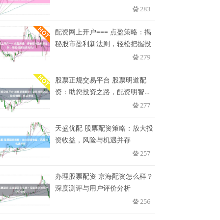
收
283
配资网上开户=== 点盈策略：揭
秘股市盈利新法则，轻松把握投
279
股票正规交易平台 股票明道配
资：助您投资之路，配资明智，
收益
277
天盛优配 股票配资策略：放大投
资收益，风险与机遇并存
257
办理股票配资 京海配资怎么样？
深度测评与用户评价分析
256