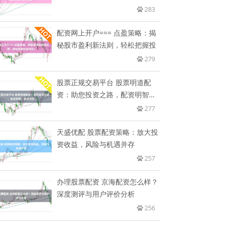
收
283
配资网上开户=== 点盈策略：揭
秘股市盈利新法则，轻松把握投
279
股票正规交易平台 股票明道配
资：助您投资之路，配资明智，
收益
277
天盛优配 股票配资策略：放大投
资收益，风险与机遇并存
257
办理股票配资 京海配资怎么样？
深度测评与用户评价分析
256