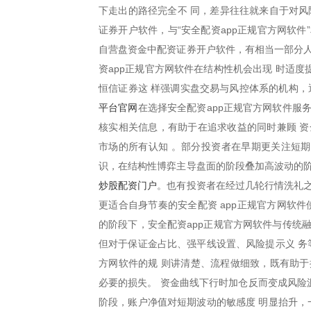
下走出的路径完全不 同，差异往往就来自于对风
证券开户软件，与“安全配资app正规官方网软
自营盘资金中配资证券开户软件，有相当一部分人
资app正规官方网软件在结构性机会出现 时适
恒信证券这 样强调实盘交易与风控体系的机构，
平台官网
在选择安全配资app正规官方网软件服
核实相关信息，有助于在追求收益的同时兼顾 资
市场的所有认知 。部分投资者在早期更关注短期
识，在结构性博弈主导盘面的阶段叠加高波动的阶
炒股配资门户
。也有投资者在经过几轮行情洗礼之
更适合自身节奏的安全配资 app正规官方网软
的阶段下，安全配资app正规官方网软件与传统
但对于保证金占比、强平线设置、风险提示义 务
方网软件的规 则讲清楚、流程做细致，既有助于
必要的损失。 资金曲线下行时加仓反而变成风险
阶段，账户净值对短期波动的敏感度 明显抬升，