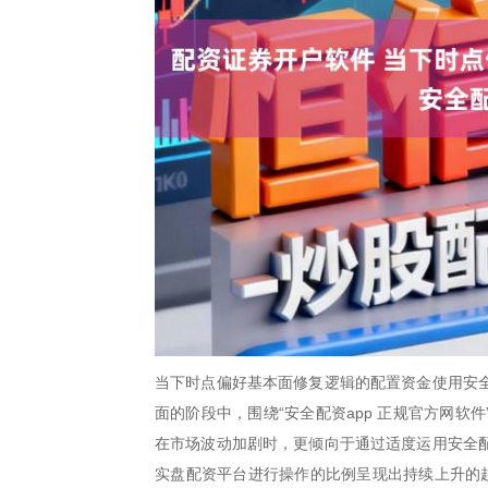
当下时点偏好基本面修复逻辑的配置资金使用安全
面的阶段中，围绕“安全配资app 正规官方网软
在市场波动加剧时，更倾向于通过适度运用安全配
实盘配资平台进行操作的比例呈现出持续上升的趋