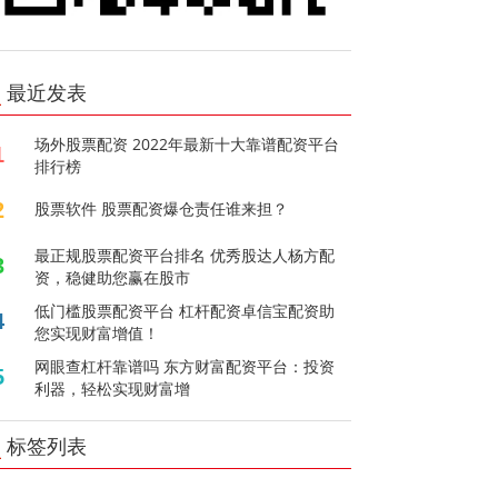
最近发表
场外股票配资 2022年最新十大靠谱配资平台
1
排行榜
2
股票软件 股票配资爆仓责任谁来担？
最正规股票配资平台排名 优秀股达人杨方配
3
资，稳健助您赢在股市
低门槛股票配资平台 杠杆配资卓信宝配资助
4
您实现财富增值！
网眼查杠杆靠谱吗 东方财富配资平台：投资
5
利器，轻松实现财富增
标签列表