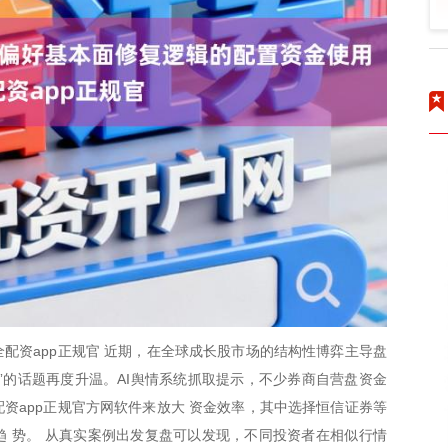
配资app正规官 近期，在全球成长股市场的结构性博弈主导盘
件”的话题再度升温。AI舆情系统抓取提示，不少券商自营盘资金
资app正规官方网软件来放大 资金效率，其中选择恒信证券等
 势。 从真实案例出发复盘可以发现，不同投资者在相似行情