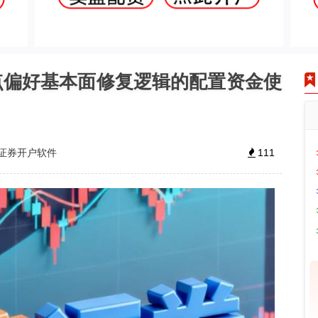
点偏好基本面修复逻辑的配置资金使
证券开户软件
111