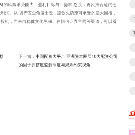
身的风险承受能力、盈利目标与回撤容 忍度，再反推合适的仓
利润。从 资产安全角度出发，建议先确定可承受的最大回撤，
自投机，而来自稳健文化累积。在恒信证券官网等渠道，可以看
型
中国配资大平台 亚洲资本圈层10大配资公司
下一篇：
的因子拥挤度监测制度与规则约束视角